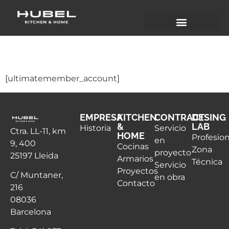
Cuenta
[ultimatemember_account]
EMPRESA
KITCHEN
CONTRACT
DESING
&
LAB
Historia
Servicio
Ctra. LL-11, km
HOME
Profesio
en
9, 400
Cocinas
Zona
proyecto
25197 Lleida
Armarios
Técnica
Servicio
Proyectos
C/ Muntaner,
en obra
Contacto
216
08036
Barcelona