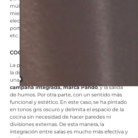
múltiples: enchufar el móvil para cargarlo
mientras se cocina, usarlo para los
electrodomésticos, o hasta para trabajar con el
portátil, o mirar una serie mientras se desayuna,
etc.
COCINA MODERNA CON PERSONALIDAD
La personalidad de la estancia, sin duda, se la da
la doble altura en el techo. Un techo creado con
una función más técnica para colocar la
campana integrada, marca Pando
, y la salida
de humos. Por otra parte, con un sentido más
funcional y estético. En este caso, se ha pintado
en tonos gris oscuro y delimita el espacio de la
cocina sin necesidad de hacer paredes ni
divisiones externas. De esta manera, la
integración entre salas es mucho más efectiva y