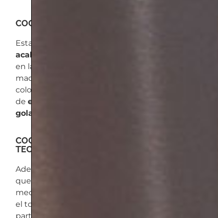
COCINA MODERNA COLOR BLANCO
Esta
cocina moderna
y blanca destaca por los
acabados en madera
: en la encimera, también
en la isla, y que combinan con la tonalidad de
madera del suelo. Todos los muebles son de
color
blanco brillante
, igual que los zócalos, y
de
efecto minimalista
, sin tirador,
con apertura
gola
.
COCINA MODERNA CON LA ULTIMA
TECNOLOGIA
Además, el área de cocción se sitúa en la isla,
que incluye también varios enchufes
mecanizados en la encimera. Estos detalles dan
el toque tecnológico y práctico a la cocina, a
partir de aquí, sus funcionalidades pueden ser