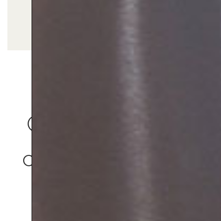
COCINA BLANCA, CON ISLA Y DETALLES DE
MADERA E INTEGRACIÓN TECNOLÓGICA.
Cocina moderna
con acabados de
madera