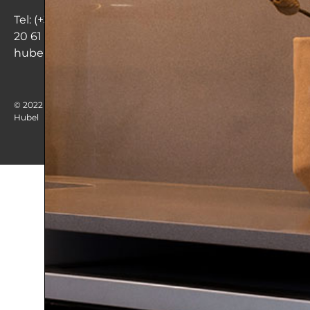
Tel: (+34) 973
20 61 50
hubelsa@hubelsa.com
© 2022
Politica de
Politica de
Aviso legal
Hubel
privacidad
cookies