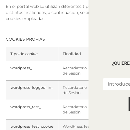
En el portal web se utilizan diferentes tipos de cookies con
distintas finalidades, a continuación, se enumeran las
cookies empleadas:
COOKIES PROPIAS
Tipo de
cookie
Finalidad
Duración
¿QUIERE
wordpress_
Recordatorio
Sesión
de Sesión
wordpress_logged_in_
Recordatorio
Sesión
de Sesión
wordpress_test_
Recordatorio
Sesión
de Sesión
wordpress_test_cookie
WordPress Test
Sesión