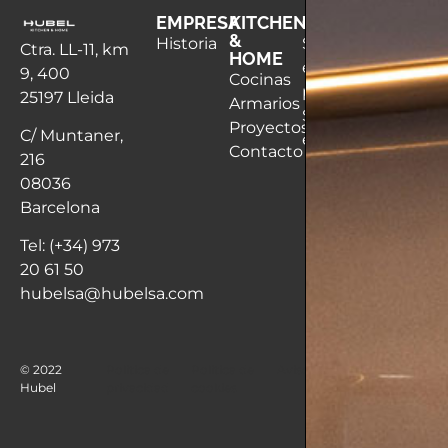
EMPRESA
KITCHEN
CONTRACT
DESING
&
LAB
Historia
Servicio
Ctra. LL-11, km
HOME
Profesio
en
9, 400
Cocinas
Zona
proyecto
25197 Lleida
Armarios
Técnica
Servicio
Proyectos
C/ Muntaner,
en obra
Contacto
216
08036
Barcelona
Tel: (+34) 973
20 61 50
hubelsa@hubelsa.com
© 2022
Politica de
Politica de
Aviso legal
Hubel
privacidad
cookies