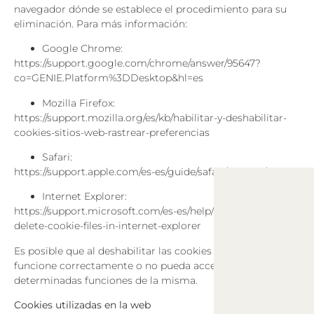
navegador dónde se establece el procedimiento para su
eliminación. Para más información:
Google Chrome:
https://support.google.com/chrome/answer/95647?
co=GENIE.Platform%3DDesktop&hl=es
Mozilla Firefox:
https://support.mozilla.org/es/kb/habilitar-y-deshabilitar-
cookies-sitios-web-rastrear-preferencias
Safari:
https://support.apple.com/es-es/guide/safari/sfri11471/mac
Internet Explorer:
https://support.microsoft.com/es-es/help/278835/how-to-
delete-cookie-files-in-internet-explorer
Es posible que al deshabilitar las cookies la página web no
funcione correctamente o no pueda acceder a
determinadas funciones de la misma.
Cookies utilizadas en la web