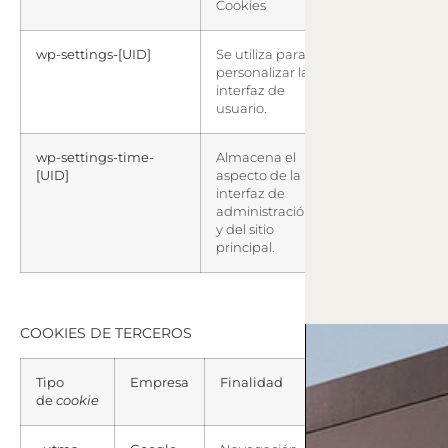
Cookies
wp-settings-[UID]
Se utiliza para
1 año
personalizar la
interfaz de
usuario.
wp-settings-time-
Almacena el
1 año
[UID]
aspecto de la
interfaz de
administración
y del sitio
principal.
COOKIES DE TERCEROS
Tipo
Empresa
Finalidad
Más Información
de
cookie