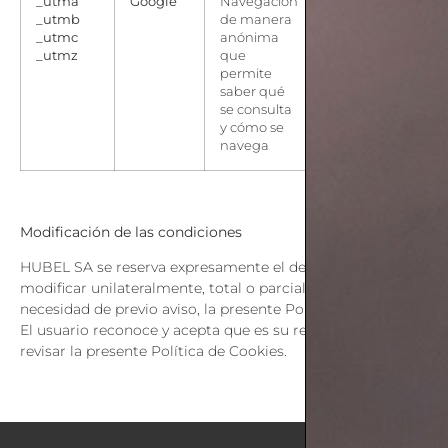
_utma
Google
Navegación
http://www.google.
_utmb
de manera
_utmc
anónima
_utmz
que
permite
saber qué
se consulta
y cómo se
navega
Modificación de las condiciones
HUBEL SA se reserva expresamente el derecho a
modificar unilateralmente, total o parcialmente, sin
necesidad de previo aviso, la presente Política de Cookies.
El usuario reconoce y acepta que es su responsabilidad
revisar la presente Política de Cookies.