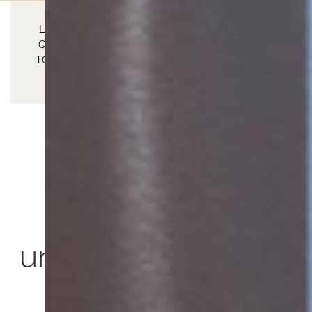
LA SIMPLICIDAD DE ESTA COCINA DEMUESTRA
QUE MENOS ES MÁS: UN DISEÑO SENCILLO EN
TODAS SUS ZONAS, LOGRANDO UN RESULTADO
ELEGANTE, ORDENADO Y FUNCIONAL
Transformamos
una cocina cerrada
en un espacio