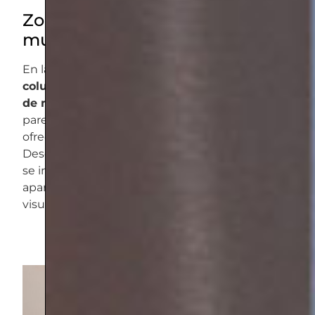
Zona de columnas con un
mueble central
En la primera zona, hemos integrado una
columna central con un mueble de melamina
de madera
que se alinea perfectamente con la
pared. Esta área es ideal para almacenamiento,
ofreciendo una solución práctica y estética.
Desde la perspectiva del comedor, la columna
se integra suavemente, proporcionando una
apariencia organizada y sin interrupciones
visuales.