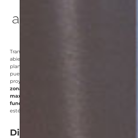
abierto y elegante
Transformar una cocina cerrada en un espacio
abierto y funcional es todo un reto, pero con la
planificación adecuada y una visión clara, se
pueden lograr resultados excelentes. En este
proyecto, hemos dividido la cocina en
tres
zonas estratégicas, cada una diseñada para
maximizar el almacenamiento y la
funcionalidad
, mientras mantenemos una
estética limpia y elegante.
Distribución de la cocina