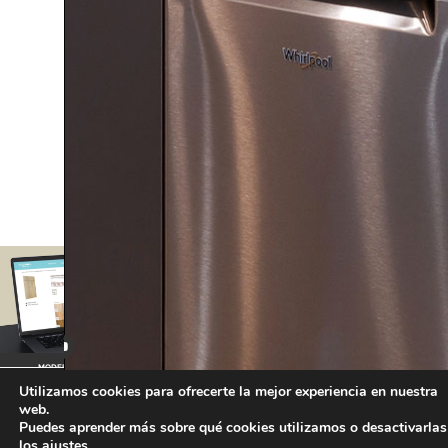
OCUL
MODELOS DE PUERTA
CATÁLOGOS TÉCNICOS
CALIDADES INTERIORES
Utilizamos cookies para ofrecerte la mejor experiencia en nuestra
web.
Puedes aprender más sobre qué cookies utilizamos o desactivarlas
los
ajustes
.