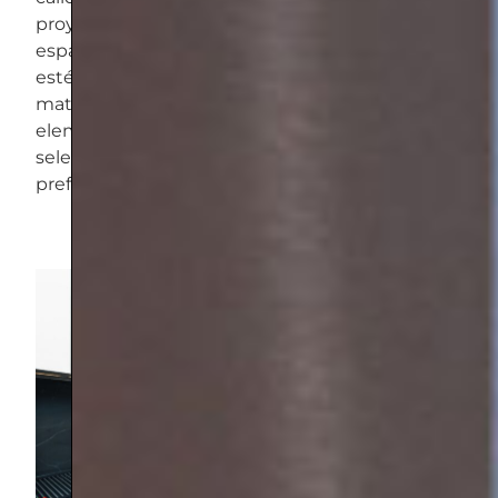
proyecto, hemos logrado transformar estos
espacios en áreas funcionales, modernas y
estéticamente atractivas. Desde la elección de
materiales hasta los detalles finales, cada
elemento ha sido cuidadosamente
seleccionado para satisfacer las necesidades y
preferencias de nuestros clientes.