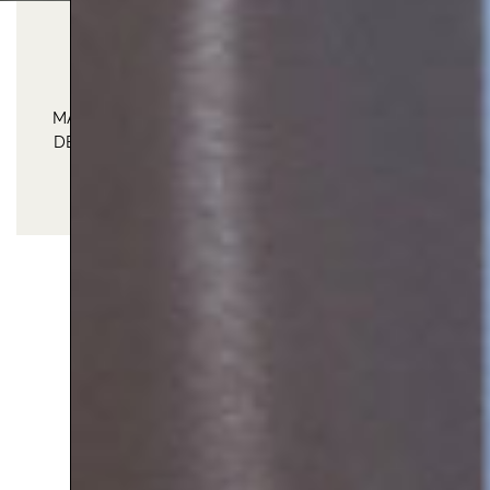
TRANSFORMAMOS UNA COCINA Y UN
DORMITORIO CON SOLUCIONES DE DISEÑO
ELEGANTES Y FUNCIONALES. DESDE
MATERIALES DE ALTA CALIDAD HASTA DETALLES
DECORATIVOS, CADA ELEMENTO ESTÁ PENSADO
PARA OFRECER EL MÁXIMO CONFORT SIN
RENUNCIAR AL ESTILO
Diseño de una
cocina y un