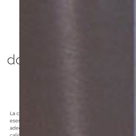
dormitorio:
personalizamos
dos estancias clave
en todo hogar
La cocina y el dormitorio principal son espacios
esenciales en cualquier hogar, y su diseño
adecuado puede mejorar significativamente la
calidad de vida de los inquilinos. En este