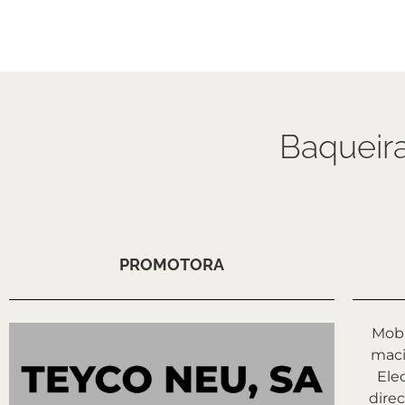
Baqueira
PROMOTORA
Mobi
maci
Ele
direc