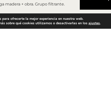
ga madera + obra. Grupo filtrante.
 para ofrecerte la mejor experiencia en nuestra web.
ás sobre qué cookies utilizamos o desactivarlas en los
ajustes
.
KITCHEN & HOME
CONTRACT
Cocinas
Servicio en 
Armarios
Servicio en 