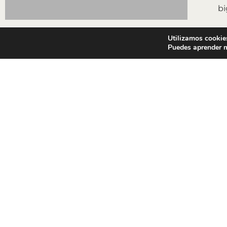
bi
Utilizamos cookies
Puedes aprender m
ANTERIOR
AVINGUDA BLONDEL
EMPRESA
Historia