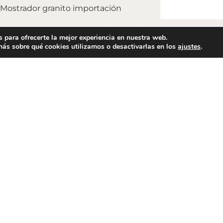
Mostrador granito importación
 para ofrecerte la mejor experiencia en nuestra web.
ás sobre qué cookies utilizamos o desactivarlas en los
ajustes
.
KITCHEN & HOME
CONTRACT
Cocinas
Servicio en 
Armarios
Servicio en 