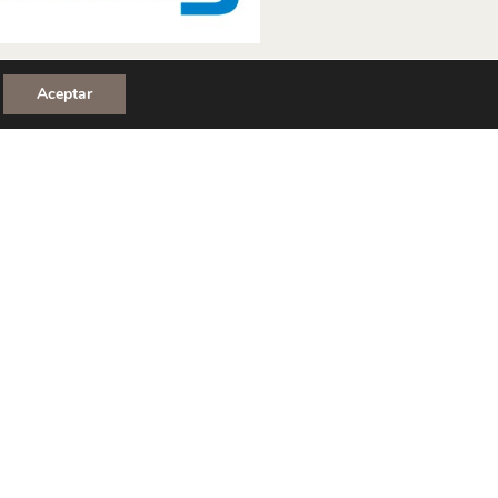
Aceptar
SIGUIENTE
PLETA GESSA
DESING LAB
proyecto
Profesionales
obra
Zona Técnica