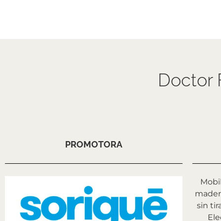
Doctor 
PROMOTORA
Mobi
madera
sin ti
Ele