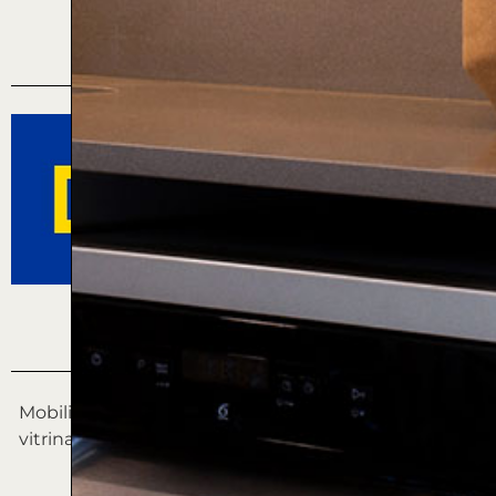
PROMOTORA
DESCRIPCIÓN
Mobiliario de cocina laminada alta presión (HPL) con
vitrina aluminio con cristal ácido. Electrodomésticos
Whirlpool. Mostrador cuarzo en gris.